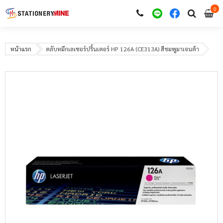
0
i
0
หน้าแรก
ตลับหมึกเลเซอร์ปริ้นเตอร์ HP 126A (CE313A) สีชมพูมาเจนต้า