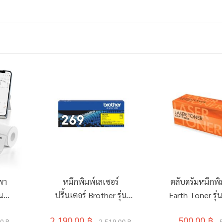
พา
หมึกพิมพ์เลเซอร์
ตลับดรัมหมึกพิ
่น
ปริ้นเตอร์ Brother รุ่น
Earth Toner รุ
TN-269Y สีเหลือง
2,190.00 ฿
500.00 ฿
0 ฿
2,519.00 ฿