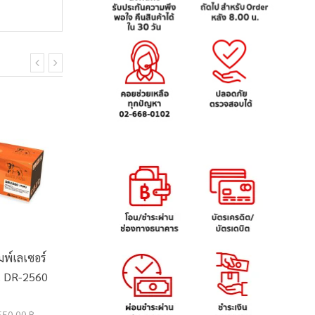
มพ์เลเซอร์
ตลับหมึกอิงค์เจ็ท HP
ตลับหมึกอ
่น DR-2560
975X (L0S03AA) สีม่วง
รุ่น LC-
แดง
6,600.00 ฿
520.0
550.00 ฿
7,464.00 ฿