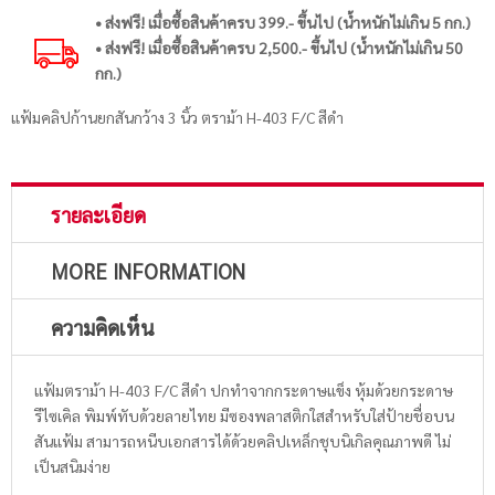
• ส่งฟรี! เมื่อซื้อสินค้าครบ 399.- ขึ้นไป (น้ำหนักไม่เกิน 5 กก.)
• ส่งฟรี! เมื่อซื้อสินค้าครบ 2,500.- ขึ้นไป (น้ำหนักไม่เกิน 50
กก.)
แฟ้มคลิปก้านยกสันกว้าง 3 นิ้ว ตราม้า H-403 F/C สีดำ
รายละเอียด
MORE INFORMATION
ความคิดเห็น
แฟ้มตราม้า H-403 F/C สีดำ ปกทำจากกระดาษแข็ง หุ้มด้วยกระดาษ
รีไซเคิล พิมพ์ทับด้วยลายไทย มีซองพลาสติกใสสำหรับใส่ป้ายชื่อบน
สันแฟ้ม สามารถหนีบเอกสารได้ด้วยคลิปเหล็กชุบนิเกิลคุณภาพดี ไม่
เป็นสนิมง่าย