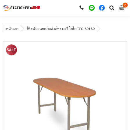
0
i
0
หน้าแรก
โต๊ะพับอเนกประสงค์ทรงวงรี โตไก TFO-80180