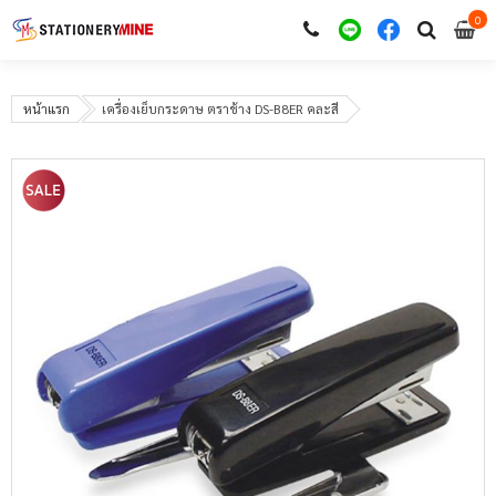
0
i
0
หน้าแรก
เครื่องเย็บกระดาษ ตราช้าง DS-B8ER คละสี