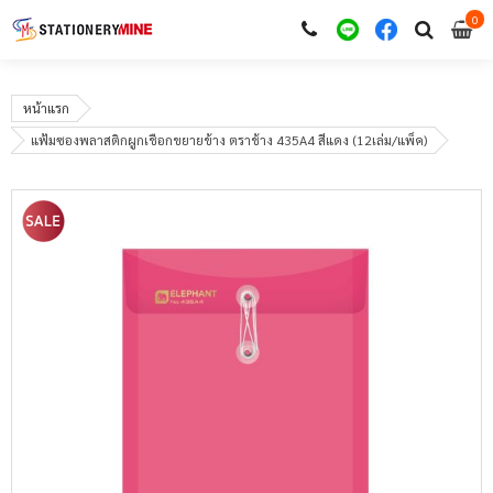
0
i
0
หน้าแรก
แฟ้มซองพลาสติกผูกเชือกขยายข้าง ตราช้าง 435A4 สีแดง (12เล่ม/แพ็ค)