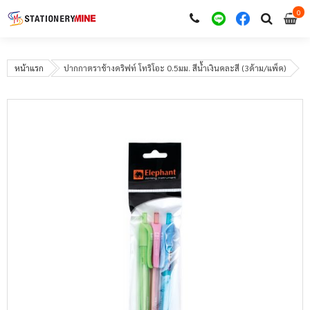
0
i
0
หน้าแรก
ปากกาตราช้างดริฟท์ โทริโอะ 0.5มม. สีน้ำเงินคละสี (3ด้าม/แพ็ค)