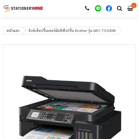
0
i
0
หน้าแรก
อิงค์เจ็ทปริ้นเตอร์มัลติฟังก์ชั่น Brother รุ่น MFC-T920DW