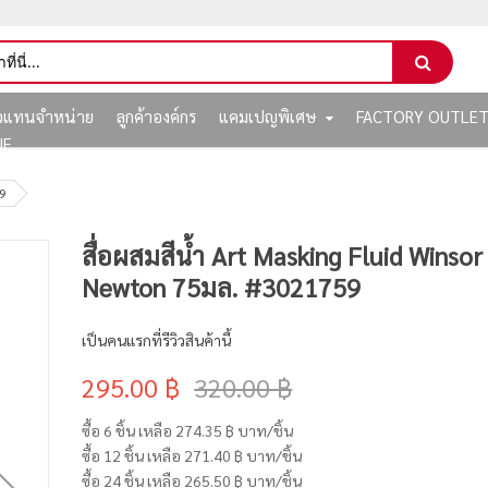
ัวแทนจำหน่าย
ลูกค้าองค์กร
แคมเปญพิเศษ
FACTORY OUTLE
NE
59
สื่อผสมสีน้ำ Art Masking Fluid Winsor
Newton 75มล. #3021759
เป็นคนแรกที่รีวิวสินค้านี้
295.00 ฿
320.00 ฿
ซื้อ 6 ชิ้น เหลือ
274.35 ฿
บาท/ชิ้น
ซื้อ 12 ชิ้น เหลือ
271.40 ฿
บาท/ชิ้น
ซื้อ 24 ชิ้น เหลือ
265.50 ฿
บาท/ชิ้น