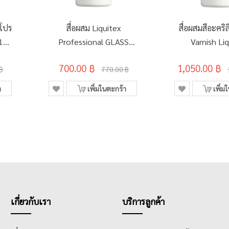
นโปร
สื่อผสม Liquitex
สื่อผสมสีอะคริ
#109
Professional GLASS
Varnish Li
ED
MEDIUM 237มล.
Professional
700.00 ฿
1,050.00 ฿
(8ออนซ์) #8870519
(16oz
฿
770.00 ฿
า
เพิ่มในตะกร้า
เพิ่ม
เกี่ยวกับเรา
บริการลูกค้า