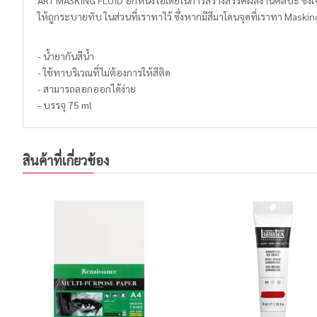
ART MASKING FLUID อีกหนึ่งไอเดียในการสร้างสรรค์ผลงานศิลปะ ซึ่งเ
ให้ถูกระบายทับ ในส่วนที่เราทาไว้ ซึ่งหากมีสีมาโดนจุดที่เราทา Maski
- น้ำยากันสีน้ำ
- ใช้ทาบริเวณที่ไม่ต้องการให้สีติด
- สามารถลอกออกได้ง่าย
- บรรจุ 75 ml
สินค้าที่เกี่ยวข้อง