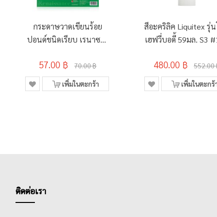
กระดาษวาดเขียนร้อย
สีอะคริลิค Liquitex รุ่
ปอนด์ชนิดเรียบ เรนาซอง
เฮฟวี่บอดี้ 59มล. S3 
ซ์ 200แกรม A4
QUINACRIDONE R
57.00 ฿
480.00 ฿
(ห่อ/10แผ่น)
ORANGE
70.00 ฿
552.00 
เพิ่มในตะกร้า
เพิ่มในตะกร้
ติดต่อเรา