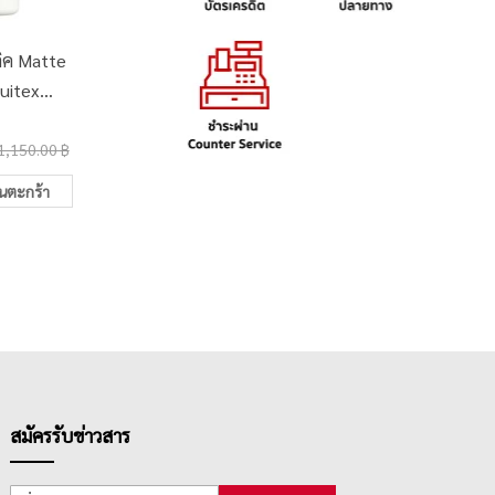
ลิค Matte
ชุดเซ็ทสีอะคริลิค Liquitex
สมุดระ
quitex
รุ่น Basics หลอด 22มล. X
Fabrian
 473มล.
24 สี
30แผ่น
1,390.00 ฿
505.0
)
#
1,150.00 ฿
1,780.00 ฿
ในตะกร้า
เพิ่มในตะกร้า
สมัครรับข่าวสาร