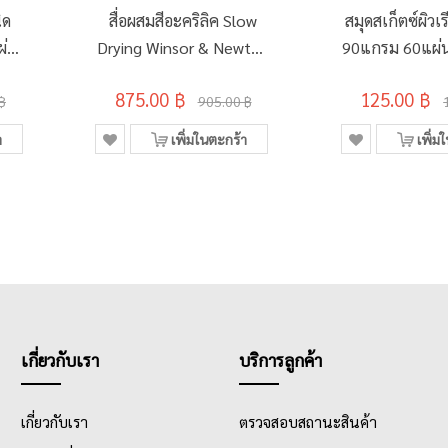
ิด
สื่อผสมสีอะคริลิค Slow
สมุดสเก็ตซ์ผิวเ
ผ่น
Drying Winsor & Newton
90แกรม 60แผ่
1
250มล. #3040932
ซ์รุ่น R-7
875.00 ฿
125.00 ฿
฿
905.00 ฿
า
เพิ่มในตะกร้า
เพิ่ม
เกี่ยวกับเรา
บริการลูกค้า
เกี่ยวกับเรา
ตรวจสอบสถานะสินค้า