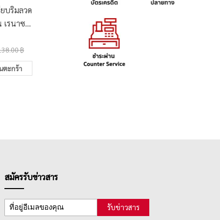
รียบริมลวด
ชุดสีน้ำก้อนระดับศิลปิน
ปากกามา
น เรนาซอง
Winsor & Newton 24สี
ลิค เร
01 A4
Light Box #0190553
B
4,050.00 ฿
39.0
138.00 ฿
4,090.00 ฿
ในตะกร้า
เพิ่มในตะกร้า
สมัครรับข่าวสาร
รับข่าวสาร