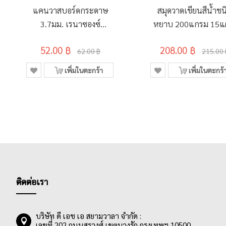
แคนวาสบอร์ดกระดาษ
สมุดวาดเขียนสีน้ำชน
3.7มม. เรนาซองซ์
หยาบ 200แกรม 15แ
280แกรม 30x30 ซม.
เรนาซองซ์รุ่น R-10
52.00 ฿
208.00 ฿
375x555มม.
62.00 ฿
215.00 
เพิ่มในตะกร้า
เพิ่มในตะกร้
ติดต่อเรา
บริษัท ดี เอช เอ สยามวาลา จำกัด :
เลขที่ 202 ถนนสุรวงศ์ เขตบางรัก กรุงเทพฯ 10500