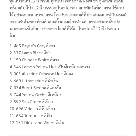
ชุดสีน้ำก้อน 12 สี พร้อมพู่กันน้ำ Winsor & Newton ชุดสีน้ำก้อนที่มา
พร้อมกับสีน้ำ 12 สี บรรจุอยู่ในกล่องขนาดกะทัดรัดที่สามารถใช้งาน
ได้อย่างสะดวกสบาย มาพร้อมกับจานผสมสีที่ฝากล่องและพู่กันแทงค์
ครบครันในชุด เพียงสีกล่องนี้กล่องเดียวท่านสามารถทำงานศิลปะ
นอกสถานที่ได้อย่างง่ายดาย โดยสีที่ให้มาในกล่องมี 12 สี ประกอบ
ด้วย
1. 465 Payne's Gray สีเทา
2. 337 Lamp Black สีดำ
3. 150 Chinese White สีขาว
4. 346 Lemon Yellow Hue เป็นสีเหลืองมะนาว
5. 003 Alizarine Crimson Hue สีแดง
6. 660 Ultramarine สีน้ำเงิน
7. 074 Burnt Sienna สีแดงส้ม
8. 744 Yellow Orche สีเหลือง
9. 599 Sap Green สีเขียว
10. 696 Viridian สีฟ้าเขียว
11. 654 Turquoise สีฟ้า
12. 231 Dioxazine Violet สีม่วง