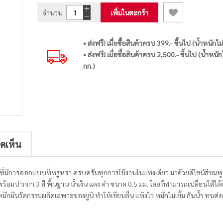
จำนวน
เพิ่มในตะกร้า
• ส่งฟรี! เมื่อซื้อสินค้าครบ 399.- ขึ้นไป (น้ำหนักไม
• ส่งฟรี! เมื่อซื้อสินค้าครบ 2,500.- ขึ้นไป (น้ำหนัก
กก.)
ิดเห็น
นที่มีการออกแบบที่หรูหรา ครบครันทุกการใช้งานในแท่งเดียว มาด้วยดีไซน์สีชมพู
อมปากกา 3 สี พื้นฐาน น้ำเงิน แดง ดำ ขนาด 0.5 มม. โดยที่สามารถเปลี่ยนไส้ได้ด
มึกมีนวัตกรรมผลิตเฉพาะของยูนิ ทำให้เขียนลื่น แห้งไว หมึกไม่เยิ้ม กันน้ำ ทนต่อ