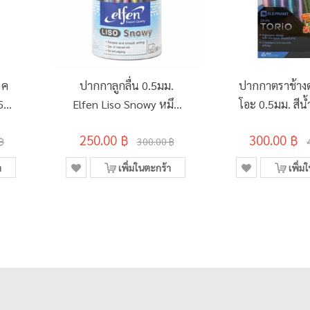
 ค
ปากกาลูกลื่น 0.5มม.
ปากกาตราช้างดร
5
Elfen Liso Snowy หมึก
โอะ 0.5มม. สีน้
 คละ
สีน้ำเงิน (ด้ามคละสี)
(50 ฟรี 10ด้า
250.00 ฿
300.00 ฿
)
(กระบอก 50 ด้าม)
฿
300.00 ฿
า
เพิ่มในตะกร้า
เพิ่ม