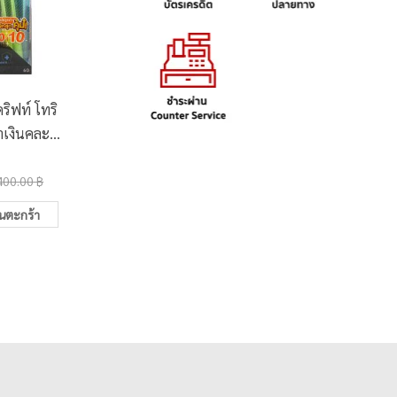
ิฟท์ โทริ
ปากกาลูกลื่น 0.7มม. ค
ปากกาลู
ำเงินคละสี
วอนตั้มสเก็ต Pixie
วอนตั้ม
ม/กระบอก)
สีน้ำเงิน ด้ามคละสี (5ด้าม/
Strai
20.00 ฿
300.0
ถุง)
400.00 ฿
30.00 ฿
ในตะกร้า
เพิ่มในตะกร้า