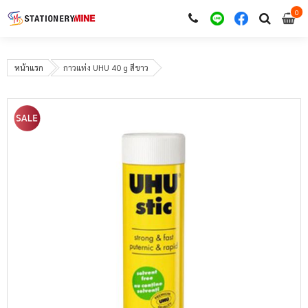
0
i
0
หน้าแรก
กาวแท่ง UHU 40 g สีขาว