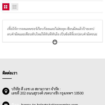
เพื่อให้การจดเลคเชอร์เรียบร้อยและไม่สะดุด เขียนผิดแล้วป้ายเทป
ลบคำผิดและเขียนทับใหม่ได้ทันทีทันใจ เป็นข้อดีที่เทปลบคำผิดชนะ
ปากกาลบคำผิดขาดลอย เทปลบคำผิดมีหลากหลายแบบ หลาก
หลายดีไซน์ มีทั้งขนาดใหญ่จุความยาวหลายเมตร คุ้มค่า คุ้มราคา และ
ขนาดเล็กพกพาสะดวก นักเรียนนักศึกษา หรือพนักงานออฟฟิศ
สามารถลบร่องรอยการเขียนผิดพลาดจากปากกาและสามารถเขียน
ทับได้อย่างรวดเร็ว แค่ปาดเทปลบคำผิดให้เรียบร้อยโดยที่ไม่ต้องรอ
ให้แห้ง เท่านี้ก็ประหยัดเวลา สามารถเขียนต่อได้อย่างไหลลื่น ไม่มี
สะดุดแน่นอน
ติดต่อเรา
บริษัท ดี เอช เอ สยามวาลา จำกัด :
เลขที่ 202 ถนนสุรวงศ์ เขตบางรัก กรุงเทพฯ 10500
อีเมล :
happy_to_help@stationerymine.com