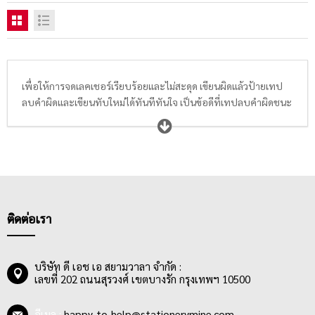
เพื่อให้การจดเลคเชอร์เรียบร้อยและไม่สะดุด เขียนผิดแล้วป้ายเทป
ลบคำผิดและเขียนทับใหม่ได้ทันทีทันใจ เป็นข้อดีที่เทปลบคำผิดชนะ
ปากกาลบคำผิดขาดลอย เทปลบคำผิดมีหลากหลายแบบ หลาก
หลายดีไซน์ มีทั้งขนาดใหญ่จุความยาวหลายเมตร คุ้มค่า คุ้มราคา และ
ขนาดเล็กพกพาสะดวก นักเรียนนักศึกษา หรือพนักงานออฟฟิศ
สามารถลบร่องรอยการเขียนผิดพลาดจากปากกาและสามารถเขียน
ทับได้อย่างรวดเร็ว แค่ปาดเทปลบคำผิดให้เรียบร้อยโดยที่ไม่ต้องรอ
ให้แห้ง เท่านี้ก็ประหยัดเวลา สามารถเขียนต่อได้อย่างไหลลื่น ไม่มี
สะดุดแน่นอน
ติดต่อเรา
บริษัท ดี เอช เอ สยามวาลา จำกัด :
เลขที่ 202 ถนนสุรวงศ์ เขตบางรัก กรุงเทพฯ 10500
อีเมล :
happy_to_help@stationerymine.com