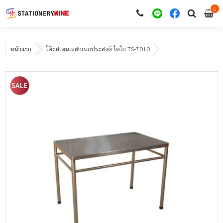
0
i
0
หน้าแรก
โต๊ะสเตนเลสอเนกประสงค์ โตไก TS-7010