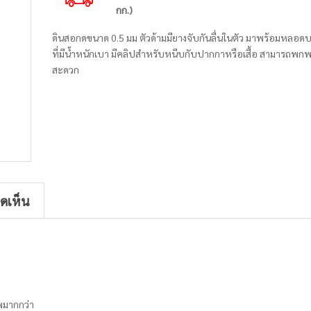
กก.)
ดินสอกดขนาด 0.5 มม ตัวด้ามมียางจับกันลื่นในตัว มาพร้อมหลอดบ
ที่มีน้ำหนักเบา มีคลิปสำหรับหนีบกับปากกาหรือเสื้อ สามารถพกพ
สะดวก
ิดเห็น
พมากกว่า