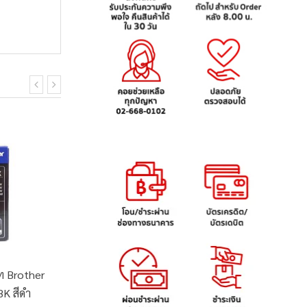
็ท Brother
ตลับหมึกอิงค์เจ็ท Brother
ปากกาลูก
BK สีดำ
รุ่น LC-462M สีชมพูมา
ช้าง Dr