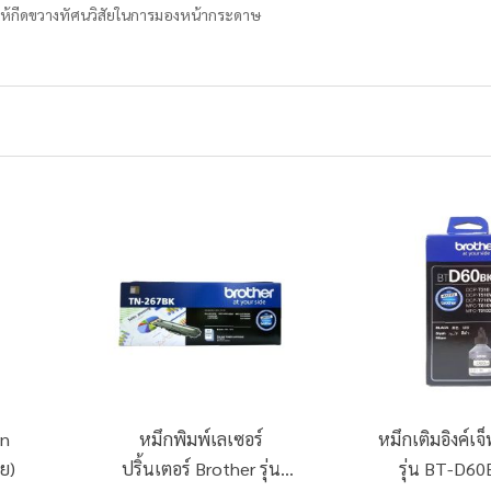
ให้กีดขวางทัศนวิสัยในการมองหน้ากระดาษ
en
หมึกพิมพ์เลเซอร์
หมึกเติมอิงค์เจ
ย)
ปริ้นเตอร์ Brother รุ่น
รุ่น BT-D60