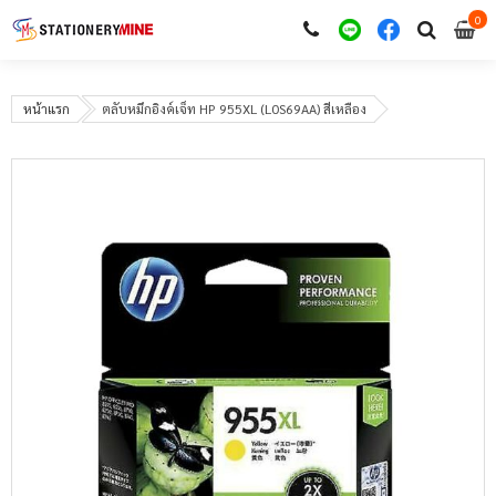
0
i
0
หน้าแรก
ตลับหมึกอิงค์เจ็ท HP 955XL (L0S69AA) สีเหลือง