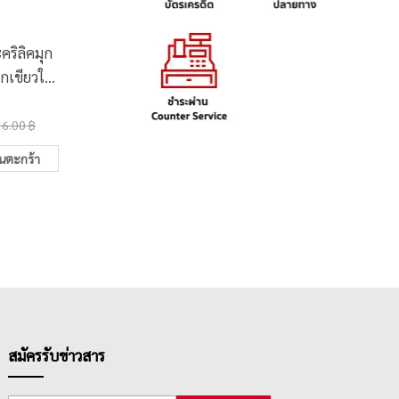
คริลิคมุก
จานสีนํ้าแบบกลมเรนา
สีน้
กเขียวใบ
ซองซ์รุ่น RNS-D1 ขนาด
Bourgeoi
17x17ซม.
ไฟน์ออย
28.00 ฿
330.0
PERM
36.00 ฿
35.00 ฿
ในตะกร้า
เพิ่มในตะกร้า
สมัครรับข่าวสาร