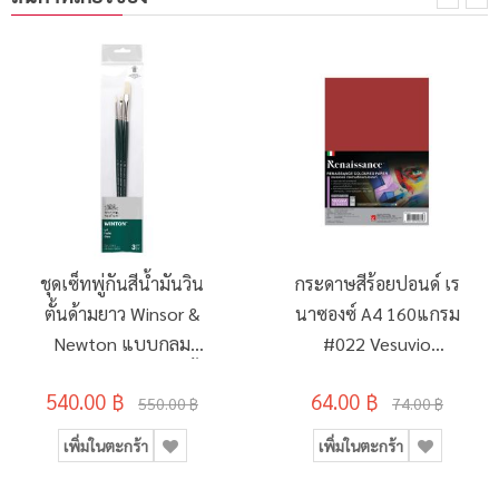
ชุดเซ็ทพู่กันสีน้ำมันวิน
กระดาษสีร้อยปอนด์ เร
ตั้นด้ามยาว Winsor &
นาซองซ์ A4 160แกรม
Newton แบบกลม
#022 Vesuvio
เบอร์2/แบบแบนขนสั้น
(10แผ่น/ห่อ)
540.00 ฿
64.00 ฿
เบอร์2/แบบแบนขนสั้น
550.00 ฿
74.00 ฿
เบอร์6
เพิ่มในตะกร้า
เพิ่มในตะกร้า