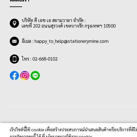
บริษัท ดี เอช เอ สยามวาลา จำกัด :
เลขที่ 202 ถนนสุรวงศ์ เขตบางรัก กรุงเทพฯ 10500
อีเมล :
happy_to_help@stationerymine.com
โทร : 02-668-0102
เว็ปไซต์นี้ใช้ cookie เพื่อสร้างประสบการณ์นำเสนอสินค้าหรือบริการที่ดีใ
Stationerymine.com © 2020 All Rights Reserved.
การจัดการคุกกี้ ได้ ที่ นโยบายการใช้งาน cookie