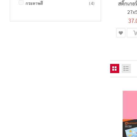
รายการ
กระดาษสี
4
สติ๊กเกอ
27x5
37.