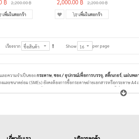
 กล่อง 500 แผ่น
0 ฿
2,000.00 ฿
210x297มม. กล่อง 500
2,200.00 ฿
2,200.00 ฿
แผ่น
เพิ่มในตะกร้า
เพิ่มในตะกร้า
per page
เรียงจาก
Show
และความจำเป็นของ
กระดาษ
,
ซอง / อุปกรณ์เพื่อการบรรจุ
,
สติ๊กเกอร์
,
แผ่นพลา
างและขนาดย่อม (SMEs) ยังคงต้องการซื้อกระดาษถ่ายเอกสารหรือกระดาษ A4 เพื่
ายส่งหัวหน้า หรือปริ้นใบเสร็จ/ใบกำกับภาษีส่งลูกค้า นอกจากนี้เมื่อการค้าออน
ร์จ่าหน้าซองหรือแปะกล่องที่มีคุณภาพดี ติดแน่นทนนาน ในราคาถูกคุ้มค่าก็มีเพิ่มมาก
ุณภาพ สามารถต่อรองราคาได้ เพื่อให้ธุรกิจของท่านประสบความสำเร็จในยุค E-c
เกี่ยวกับเรา
บริการลูกค้า