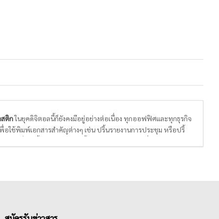
สติก
ในยุคดิจิตอลนี้ก็ยังคงมีอยู่อย่างต่อเนื่อง ทุกออฟฟิศและทุกธุรกิจ
อใช้พิมพ์เอกสารสำคัญต่างๆ เช่น ปริ้นรายงานการประชุม หรือปริ้
ไลน์เพิ่มสูงขึ้น ความต้องการซื้อซองและกล่องพัสดุเพื่อการบรรจุ รวม
ขึ้นไปด้วย ดังนั้นเจ้าของกิจการทุกท่านต้องเลือกซื้อสินค้าที่ดี มีการ
ommerce เฟื่องฟูนี้
สมัครรับข่าวสาร