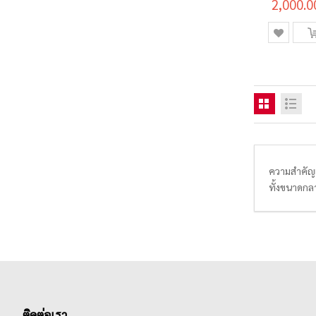
85x40มม.
2,000.0
ความสำคัญ
ทั้งขนาดกล
นรายงานยอดข
ถึงสติ๊กเกอ
รับประกันค
ติดต่อเรา