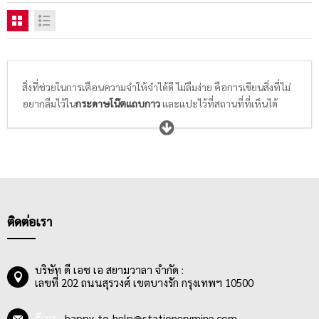
สิ่งที่ช่วยในการเตือนความจำให้จำได้ดี ไม่ลืมง่าย คือการเขียนสิ่งที่ไม่
อยากลืมไว้ใน
กระดาษโน๊ตแถบกาว
และแปะไว้ที่สถานที่ที่เห็นได้
ชัดเจน เช่น ตามโต๊ะทำงาน ผนังห้องประชุม หรือบนสมุดบันทึกส่วน
ตัว และหากต้องการจะย้ำเตือนสิ่งที่จดไว้ในสมุดบันทึกเล่มโปรดก็
สามารถคั่นหน้าสำคัญนั้นด้วย
ฟิล์มโน๊ตดัชนี
ซึ่งมีให้เลือกซื้อหลาก
หลายแบบ หลายดีไซน์ พนักงานออฟฟิศและนักเรียนนักศึกษาจึง
ควรเลือก
กระดาษโน้ต / ฟิล์มอินเด็กซ์
ให้เหมาะสมกับการใช้งาน โดย
พิจารณาจากดีไซน์ที่ชอบ, คุณภาพกาวที่ใช่สำหรับการลอกแล้วติด
ใหม่ได้หลายครั้ง ไม่ทิ้งคราบกาว หรือทำให้พื้นผิวเกิดความเสียหาย
ติดต่อเรา
บริษัท ดี เอช เอ สยามวาลา จำกัด :
เลขที่ 202 ถนนสุรวงศ์ เขตบางรัก กรุงเทพฯ 10500
อีเมล :
happy_to_help@stationerymine.com