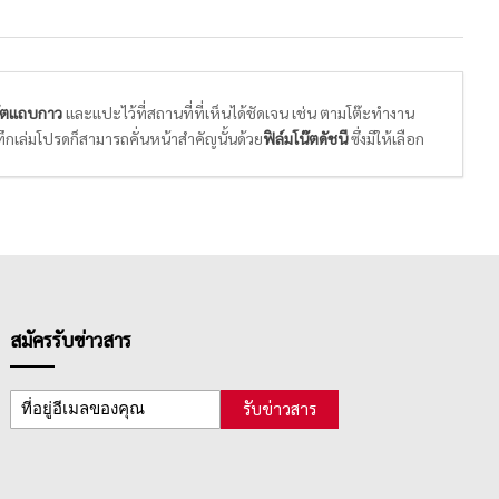
๊ตแถบกาว
และแปะไว้ที่สถานที่ที่เห็นได้ชัดเจน เช่น ตามโต๊ะทำงาน
ึกเล่มโปรดก็สามารถคั่นหน้าสำคัญนั้นด้วย
ฟิล์มโน๊ตดัชนี
ซึ่งมีให้เลือก
้ต / ฟิล์มอินเด็กซ์
ให้เหมาะสมกับการใช้งาน โดยพิจารณาจากดีไซน์
ื้นผิวเกิดความเสียหาย
สมัครรับข่าวสาร
รับข่าวสาร