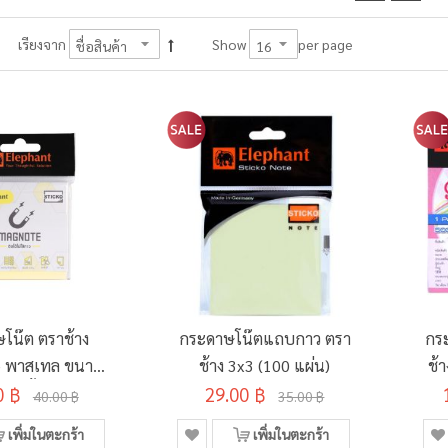
per page
เรียงจาก
Show
โน๊ต ตราช้าง
กระดาษโน๊ตแถบกาว ตรา
กร
 พาสเทล ขนาด
ช้าง 3x3 (100 แผ่น)
ช้
0 ฿
3x3 นิ้ว
29.00 ฿
40.00 ฿
35.00 ฿
เพิ่มในตะกร้า
เพิ่มในตะกร้า