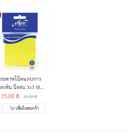
กระดาษโน๊ตแถบกาว
อลเฟ่น นีออน 3x3 (80
15.00 ฿
แผ่น)
25.00 ฿
เพิ่มในตะกร้า