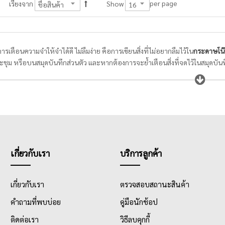
per page
เรียงจาก
Show
นการเตือนความจำให้จำได้ดี ไม่ลืมง่าย คือการเขียนสิ่งที่ไม่อยากลืมไว้ใน
กระดาษโน
ชุม หรือบนสมุดบันทึกส่วนตัว และหากต้องการจะย้ำเตือนสิ่งที่จดไว้ในสมุดบันท
ายแบบ หลายดีไซน์ พนักงานออฟฟิศและนักเรียนนักศึกษาจึงควรเลือก
กระดาษโน
ภาพกาวที่ใช่สำหรับการลอกแล้วติดใหม่ได้หลายครั้ง ไม่ทิ้งคราบกาว หรือทำให้พ
เกี่ยวกับเรา
บริการลูกค้า
เกี่ยวกับเรา
ตรวจสอบสถานะสินค้า
คำถามที่พบบ่อย
คู่มือนักช้อป
ติดต่อเรา
วิธีลบคุกกี้