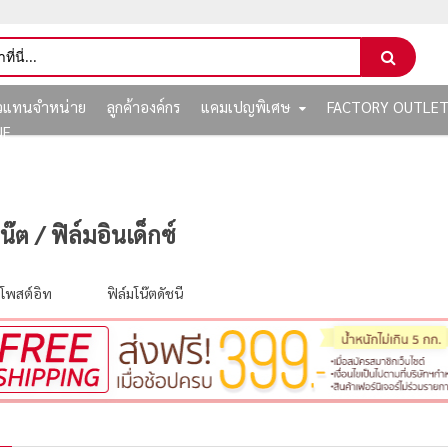
ัวแทนจำหน่าย
ลูกค้าองค์กร
แคมเปญพิเศษ
FACTORY OUTLE
NE
ต / ฟิล์มอินเด็กซ์
 โพสต์อิท
ฟิล์มโน๊ตดัชนี