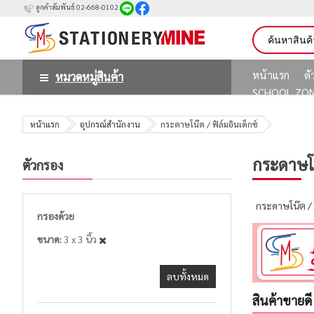
ลูกค้าสัมพันธ์ 02-668-0102
หน้าแรก
ต
หมวดหมู่สินค้า
SCHOOL ZO
หน้าแรก
อุปกรณ์สำนักงาน
กระดาษโน๊ต / ฟิล์มอินเด็กซ์
กระดาษโน๊
ตัวกรอง
กระดาษโน๊ต /
กรองด้วย
ขนาด
3 x 3 นิ้ว
ลบทั้งหมด
สินค้าขายดี