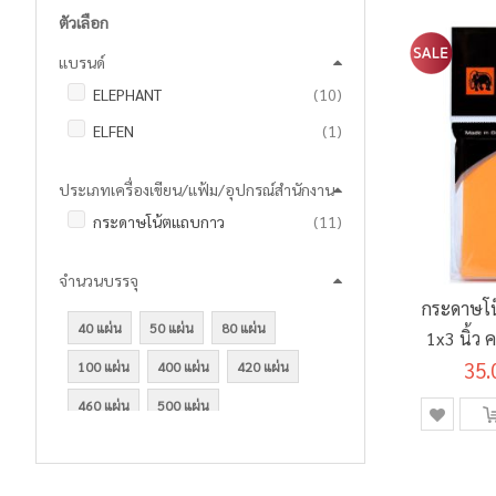
ตัวเลือก
แบรนด์
รายการ
ELEPHANT
10
ชิ้น
ELFEN
1
ประเภทเครื่องเขียน/แฟ้ม/อุปกรณ์สำนักงาน
รายการ
กระดาษโน้ตแถบกาว
11
จำนวนบรรจุ
กระดาษโน
40 แผ่น
50 แผ่น
80 แผ่น
1x3 นิ้ว 
35.
100 แผ่น
400 แผ่น
420 แผ่น
460 แผ่น
500 แผ่น