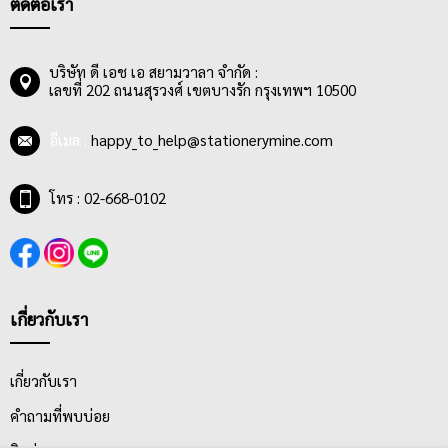
ติดต่อเรา
ความทนทาน ไม่ยืด ไม่ขาดง่าย
ในส่วนของปกแฟ้มนั้นมีทั้งแบบผลิตจากปกกระดาษแข็ง 3 ชิ้น และ
ปก One Piece Board ไร้รอยต่อ เพิ่มความคงทนต่อการเปิด-ปิดได้
บริษัท ดี เอช เอ สยามวาลา จำกัด :
เลขที่ 202 ถนนสุรวงศ์ เขตบางรัก กรุงเทพฯ 10500
จำนวนครั้งมากขึ้น โดยแฟ้มสะสมผลงานตราช้างมีการรับประกันการ
เปิด-ปิดกว่า 30,000 ครั้ง ทำให้นักเรียน พนักงานออฟฟิศ หรือผู้ใช้
งานประเภทอื่นๆ สามารถมั่นใจในความแข็งแรงและคุณภาพของ
อีเมล :
happy_to_help@stationerymine.com
สินค้าได้ นอกจากนี้แฟ้มโชว์เอกสารส่วนใหญ่ยังได้รับการออกแบบให้
สามารถเปิดได้ 360 องศา เพื่อให้สามารถใส่เอกสารได้อย่างสะดวก
โทร : 02-668-0102
มากขึ้น ยิ่งไปกว่านั้นตัวปกหุ้มด้วยพลาสติก PP เป็นมิตรต่อสิ่ง
แวดล้อม ไม่มีสารพาทาเลท ซึ่งเป็นสารอันตรายก่อให้เกิดมะเร็ง และ
หน้าปกของแฟ้มโชว์เอกสารส่วนใหญ่จะมีวิวบายเดอร์ ทั้งปกหน้าและ
ปกหลัง สามารถสอดเอกสารเพื่อตกแต่งปกแฟ้มได้ตามความต้องการ
ของผู้ใช้งานนักเรียน นักศึกษา หรือคนวัยทำงานสามารถเลือกซื้อแฟ้ม
เกี่ยวกับเรา
โชว์เอกสารที่มีให้เลือกมากมายหลากหลายสีสันได้ตามสไตล์และ
ความชอบของตน
เกี่ยวกับเรา
คำถามที่พบบ่อย