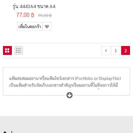
รุ่น 4443A4 ขนาด A4
77.00 ฿
95.00 ฿
เพิ่มในตะกร้า
1
2
แฟ้มสะสมผลงาน หรือแฟ้มโชว์เอกสาร (Portfolio or Display File)
เป็นแฟ้มสำหรับจัดเก็บเอกสารสำคัญหรือผลงานที่ไม่ต้องการให้มี
การเจาะกระดาษทำให้เอกสารเสียหาย แฟ้มประเภทนี้จะมีลักษณะ
เป็นแฟ้มห่วงกลมหรือแฟ้มห่วงตัว D มีตั้งแต่ 2, 3 และ 4 ห่วง โดยจะ
มาพร้อมกับซองใสใส่เอกสารภายใน สามารถใส่เอกสารหรือผลงาน
ต่างๆลงไปในซองใสที่มีคุณสมบัติลดแสงสะท้อนถนอมสายตา และ
ป้องกันไฟฟ้าสถิตย์ (Antistatic) ที่อาจจะทำให้เม็ดสีบนเอกสารหลุด
ลอกได้ อีกทั้งซองเติมแฟ้มตราช้างยังเพิ่มความแข็งแรงด้วยแถบ
Durastrib หนาพิเศษ ทำให้ซองใสของแฟ้มสะสมผลงานตราช้าง มี