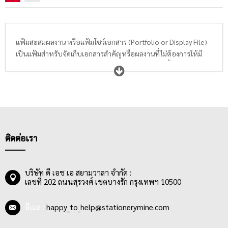
แฟ้มสะสมผลงาน หรือแฟ้มโชว์เอกสาร (Portfolio or Display File)
เป็นแฟ้มสำหรับจัดเก็บเอกสารสำคัญหรือผลงานที่ไม่ต้องการให้มี
การเจาะกระดาษทำให้เอกสารเสียหาย แฟ้มประเภทนี้จะมีลักษณะ
เป็นแฟ้มห่วงกลมหรือแฟ้มห่วงตัว D มีตั้งแต่ 2, 3 และ 4 ห่วง โดยจะ
มาพร้อมกับซองใสใส่เอกสารภายใน สามารถใส่เอกสารหรือผลงาน
ต่างๆลงไปในซองใสที่มีคุณสมบัติลดแสงสะท้อนถนอมสายตา และ
ป้องกันไฟฟ้าสถิตย์ (Antistatic) ที่อาจจะทำให้เม็ดสีบนเอกสารหลุด
ลอกได้ อีกทั้งซองเติมแฟ้มตราช้างยังเพิ่มความแข็งแรงด้วยแถบ
Durastrib หนาพิเศษ ทำให้ซองใสของแฟ้มสะสมผลงานตราช้าง มี
ติดต่อเรา
ความทนทาน ไม่ยืด ไม่ขาดง่าย
ในส่วนของปกแฟ้มนั้นมีทั้งแบบผลิตจากปกกระดาษแข็ง 3 ชิ้น และ
ปก One Piece Board ไร้รอยต่อ เพิ่มความคงทนต่อการเปิด-ปิดได้
บริษัท ดี เอช เอ สยามวาลา จำกัด :
เลขที่ 202 ถนนสุรวงศ์ เขตบางรัก กรุงเทพฯ 10500
จำนวนครั้งมากขึ้น โดยแฟ้มสะสมผลงานตราช้างมีการรับประกันการ
เปิด-ปิดกว่า 30,000 ครั้ง ทำให้นักเรียน พนักงานออฟฟิศ หรือผู้ใช้
งานประเภทอื่นๆ สามารถมั่นใจในความแข็งแรงและคุณภาพของ
อีเมล :
happy_to_help@stationerymine.com
สินค้าได้ นอกจากนี้แฟ้มโชว์เอกสารส่วนใหญ่ยังได้รับการออกแบบให้