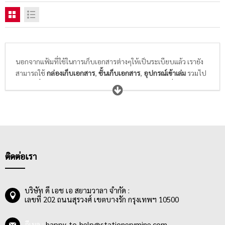
นอกจากแฟ้มที่ใช้ในการเก็บเอกสารต่างๆให้เป็นระเบียบแล้ว เรายัง
สามารถใช้
กล่องเก็บเอกสาร
,
ชั้นเก็บเอกสาร
,
อุปกรณ์เข้าเล่ม
รวมไป
ถึง
ป้ายชื่อ/กล่องใส่นามบัตร
เป็นอุปกรณ์ในการจัดเก็บที่สามารถช่วย
พนักงานออฟฟิศสามารถจัดการกับเอกสารกองโตได้อย่างมี
ประสิทธิภาพ ช่วยให้ค้นหาเอกสาร เครื่องเขียน หรืออุปกรณ์
สำนักงานที่มีมากมายได้ง่าย และไม่สูญหาย
ติดต่อเรา
บริษัท ดี เอช เอ สยามวาลา จำกัด :
เลขที่ 202 ถนนสุรวงศ์ เขตบางรัก กรุงเทพฯ 10500
อีเมล :
happy_to_help@stationerymine.com