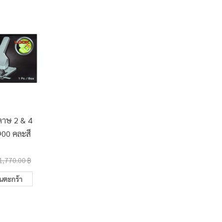
ดาษ 2 & 4
ลวดเย็บกระดาษ Elfen
แท่นตัด
900 คละสี
เบอร์ 3 (24/6)
M-
9.00 ฿
70.0
1,770.00 ฿
10.35 ฿
ในตะกร้า
เพิ่มในตะกร้า