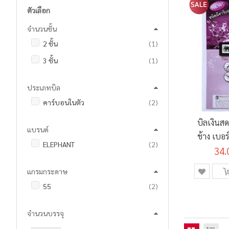
ตัวเลือก
จำนวนชั้น
ชิ้น
2 ชั้น
1
ชิ้น
3 ชั้น
1
ประเภทบิล
รายการ
คาร์บอนในตัว
2
บิลเงินส
แบรนด์
ช้าง เบอร
รายการ
ELEPHANT
2
34.
แกรมกระดาษ
รายการ
55
2
จำนวนบรรจุ