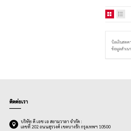
บิลเงินสดคา
ข้อมูลสำเนา
เข้าใจง่าย 
บิลเงินสดค
ออกบิลในกา
ติดต่อเรา
บริษัท ดี เอช เอ สยามวาลา จำกัด :
เลขที่ 202 ถนนสุรวงศ์ เขตบางรัก กรุงเทพฯ 10500