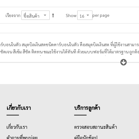
per page
เรียงจาก
Show
ร์บอนในตัว สมุดบิลเงินสดชนิดคาร์บอนในตัว คือสมุดบิลเงินสด ที่ผู้ใช้งานสาม
ชัดเจน สีเข้ม สีชัด ติดทน ขณะใช้งานได้ทันที ด้วยแบบฟอร์มที่ได้มาตรฐาน ถูกต
ตัวบิลมีการเข้าเล่มแบบญี่ปุ่นทำให้การฉีกได้เรียบคมทุกแผ่น เพิ่มสะดวกต่อผู้ใช้งา
าร์บอนในตัวเหมาะสำหรับผู้ประกอบการ เจ้าของธุรกิจขนาดเล็ก หรือองค์กรขนาด
รประกอบธุรกิจให้แก่ลูกค้า อีกทั้งบิลเงินสดคาร์บอนในตัวมีราคาไม่แพง ทำให้ผ
เกี่ยวกับเรา
บริการลูกค้า
เกี่ยวกับเรา
ตรวจสอบสถานะสินค้า
คำถามที่พบบ่อย
คู่มือนักช้อป