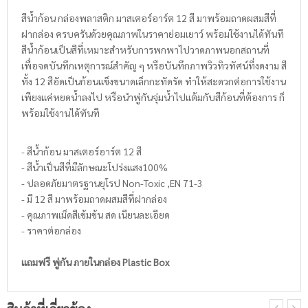
สีน้ำก้อน กล่องพลาสติก มาสเตอร์อาร์ต 12 สี มาพร้อมถาดผสมสีที่
ฝากล่อง ครบครันด้วยคุณภาพในราคาย่อมเยาว์ พร้อมใช้งานได้ทันที
สีน้ำก้อนเป็นสีที่เหมาะสำหรับการพกพาไปวาดภาพนอกสถานที่
เพื่อจดบันทึกเหตุการณ์สำคัญ ๆ หรือบันทึกภาพวิวทิวทัศน์ที่งดงาม สี
ทั้ง 12 สีอัดเป็นก้อนแข็งขนาดเล็กกะทัดรัด ทำให้สะดวกต่อการใช้งาน
เพียงแค่หยดน้ำลงไป หรือนำพู่กันจุ่มน้ำไปแต้มกับสีก้อนที่ต้องการ ก็
พร้อมใช้งานได้ทันที
- สีน้ำก้อน มาสเตอร์อาร์ต 12 สี
- สีน้ำเป็นสีที่มีลักษณะโปร่งแสง100%
- ปลอดภัยมาตรฐานยุโรป Non-Toxic ,EN 71-3
- มี 12 สี มาพร้อมถาดผสมสีที่ฝากล่อง
- คุณภาพเม็ดสีเข้มข้น สด เนียนละเอียด
- ราคาต่อกล่อง
แถมฟรี พู่กัน ภายในกล่อง Plastic Box