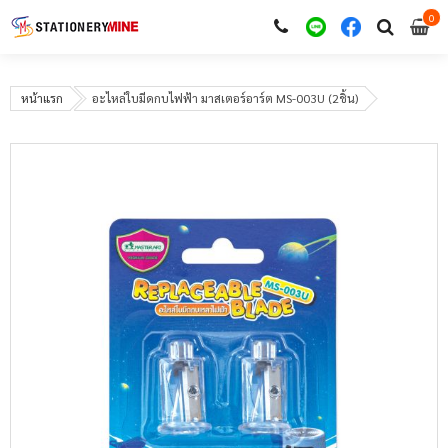
0
i
0
หน้าแรก
อะไหล่ใบมีดกบไฟฟ้า มาสเตอร์อาร์ต MS-003U (2ชิ้น)