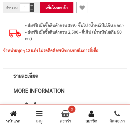
จำนวน
เพิ่มในตะกร้า
• ส่งฟรี! เมื่อซื้อสินค้าครบ 399.- ขึ้นไป (น้ำหนักไม่เกิน 5 กก.)
• ส่งฟรี! เมื่อซื้อสินค้าครบ 2,500.- ขึ้นไป (น้ำหนักไม่เกิน 50
กก.)
จำหน่ายทุกๆ 12 แท่ง โปรดติดต่อพนักงานขายในการสั่งซื้อ
รายละเอียด
MORE INFORMATION
ความคิดเห็น
0
หน้าแรก
เมนู
ตะกร้า
สมาชิก
ติดต่อเรา
ดินสอสีที่เลือกเองได้ ชอบเฉดสีไหน ใช้สีอะไรเป็นหลักซื้อแยกเติมได้
คุณภาพจากมาสเตอร์อาร์ต ไส้สีสูตรใหม่นุ่มลื่นระบายสนุกไม่สะดุด สี