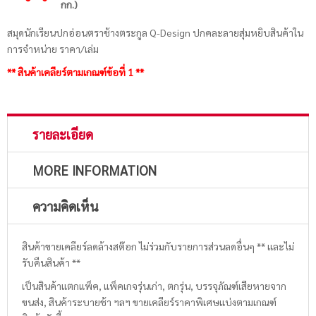
กก.)
สมุดนักเรียนปกอ่อนตราช้างตระกูล Q-Design ปกคละลายสุ่มหยิบสินค้าใน
การจำหน่าย ราคา/เล่ม
** สินค้าเคลียร์ตามเกณฑ์ข้อที่ 1 **
รายละเอียด
MORE INFORMATION
ความคิดเห็น
สินค้าขายเคลียร์ลดล้างสต๊อก ไม่ร่วมกับรายการส่วนลดอื่นๆ ** และไม่
รับคืนสินค้า **
เป็นสินค้าแตกแพ็ค, แพ็คเกจรุ่นเก่า, ตกรุ่น, บรรจุภัณฑ์เสียหายจาก
ขนส่ง, สินค้าระบายช้า ฯลฯ ขายเคลียร์ราคาพิเศษแบ่งตามเกณฑ์