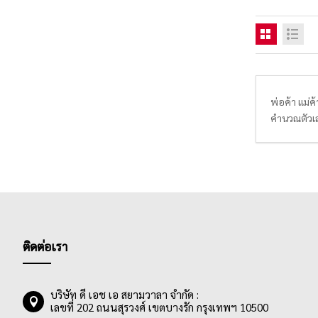
พ่อค้า แม่
คำนวณตัวเล
แม่นยำมากข
Matrix ด้ว
ทำให้สะดวกใ
คิดเลขส่วน
ติดต่อเรา
บริษัท ดี เอช เอ สยามวาลา จำกัด :
เลขที่ 202 ถนนสุรวงศ์ เขตบางรัก กรุงเทพฯ 10500