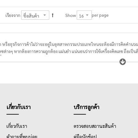
per page
เรียงจาก
Show
ค้า หรือธุรกิจการค้าไม่ว่าจะอยู่ในอุตสาหกรรมประเภทไหนจะต้องมีการคิดคำนวณถ
ขต่างๆ หากต้องการความถูกต้อง แม่นยำ แน่นอนว่าการใช้เครื่องคิดเลข ถือเป็นส
ึ้น โดยโปรแกรมคำนวณ Integral Differential และ Matrix&Vector สามารถแส
ยระบบ Two Way Power พลังงานแสงอาทิตย์และใส่ถ่าน 1.5 โวลด์ อีกทั้งมีหน้าจ
นการมองเห็นมากยิ่งขึ้น นอกจากนั้นเครื่องคิดเลขบางรุ่นยังมีแบบ 2 บรรทัดอีก
ใหญ่จะมีอายุการใช้งานที่ยาวนาน ตัวเครื่องแข็งแรง คงทน ยากต่อการแตกหัก
เกี่ยวกับเรา
บริการลูกค้า
เกี่ยวกับเรา
ตรวจสอบสถานะสินค้า
คำถามที่พบบ่อย
คู่มือนักช้อป