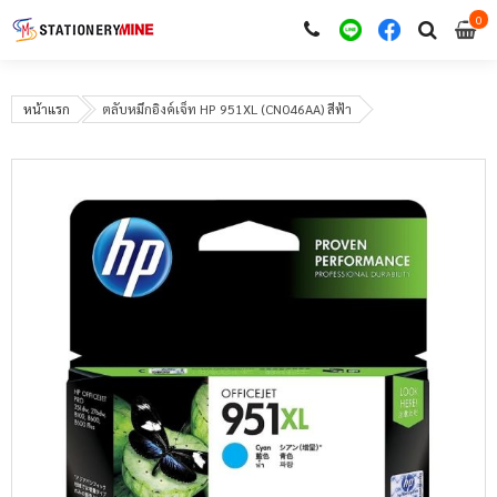
0
i
0
หน้าแรก
ตลับหมึกอิงค์เจ็ท HP 951XL (CN046AA) สีฟ้า