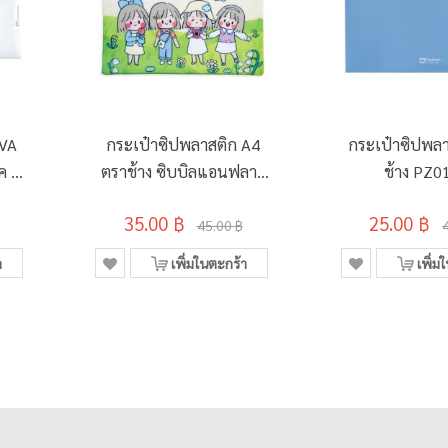
EVA
กระเป๋าซิปพลาสติก A4
กระเป๋าซิปพลา
ค สี
ตราช้าง ซิบบิลแอนฟลาว
ช้าง PZ0
เวอร์ สีเขียว
35.00 ฿
25.00 ฿
45.00 ฿
า
เพิ่มในตะกร้า
เพิ่ม