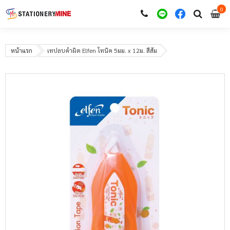
0
i
0
หน้าแรก
เทปลบคำผิด Elfen โทนิค 5มม. x 12ม. สีส้ม