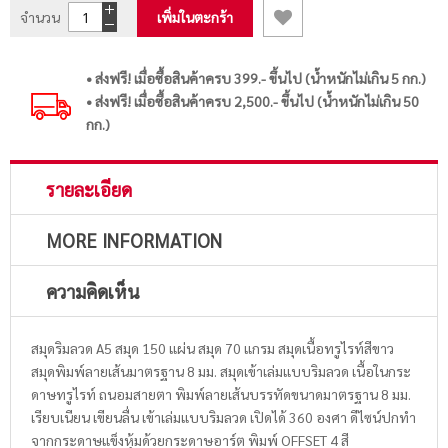
จำนวน
เพิ่มในตะกร้า
• ส่งฟรี! เมื่อซื้อสินค้าครบ 399.- ขึ้นไป (น้ำหนักไม่เกิน 5 กก.)
• ส่งฟรี! เมื่อซื้อสินค้าครบ 2,500.- ขึ้นไป (น้ำหนักไม่เกิน 50
กก.)
รายละเอียด
MORE INFORMATION
ความคิดเห็น
สมุดริมลวด A5 สมุด 150 แผ่น สมุด 70 แกรม สมุดเนื้อทรูไรท์สีขาว
สมุดพิมพ์ลายเส้นมาตรฐาน 8 มม. สมุดเข้าเล่มแบบริมลวด เนื้อในกระ
ดาษทรูไรท์ ถนอมสายตา พิมพ์ลายเส้นบรรทัดขนาดมาตรฐาน 8 มม.
เรียบเนียน เขียนลื่น เข้าเล่มแบบริมลวด เปิดได้ 360 องศา ดีไซน์ปกทำ
จากกระดาษแข็งหุ้มด้วยกระดาษอาร์ต พิมพ์ OFFSET 4 สี