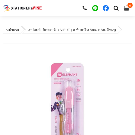
0
i
0
หน้าแรก
เทปลบคำผิดตราช้าง VIPUT รุ่น ซับมารีน 5มม. x 8ม. สีชมพู