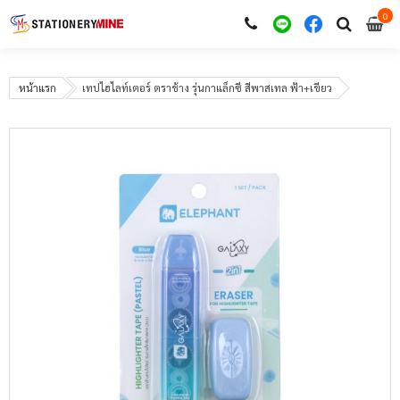
0
i
0
หน้าแรก
เทปไฮไลท์เตอร์ ตราช้าง รุ่นกาแล็กซี สีพาสเทล ฟ้า+เขียว