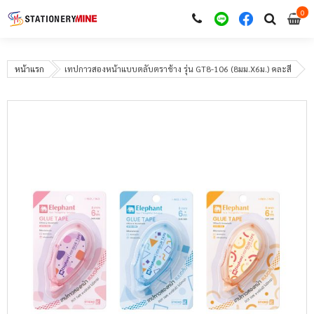
0
i
0
หน้าแรก
เทปกาวสองหน้าแบบตลับตราช้าง รุ่น GT8-106 (8มม.X6ม.) คละสี