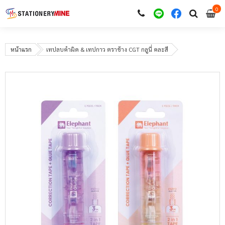
0
i
0
หน้าแรก
เทปลบคำผิด & เทปกาว ตราช้าง CGT กลูนี่ คละสี