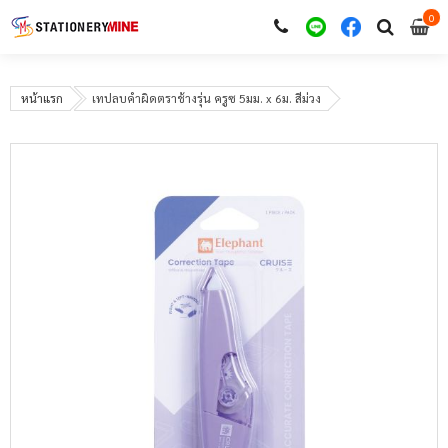
0
i
0
หน้าแรก
เทปลบคำผิดตราช้างรุ่น ครูซ 5มม. x 6ม. สีม่วง