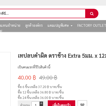
ัวแทนจำหน่าย
ลูกค้าองค์กร
แคมเปญพิเศษ
FACTORY OUTLE
NE
เทปลบคำผิด ตราช้าง Extra 5มม. x 12ม
เป็นคนแรกที่รีวิวสินค้านี้
40.00 ฿
49.00 ฿
ซื้อ 6 ชิ้น เหลือ
37.20 ฿
บาท/ชิ้น
ซื้อ 12 ชิ้น เหลือ
36.80 ฿
บาท/ชิ้น
ซื้อ 24 ชิ้น เหลือ
36.00 ฿
บาท/ชิ้น
จำนวน
เพิ่มในตะกร้า