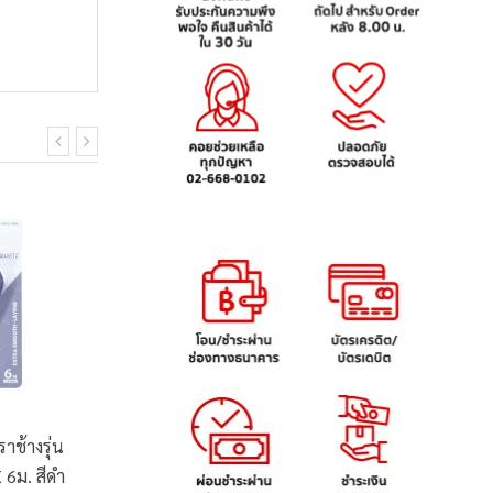
ช้างรุ่น
เทปลบคำผิด ตราช้างรุ่น วิ
เทปลบคำ
 6ม. สีดำ
สเปอร์ 5มม. X 12ม. คละสี
ควอทซ์ 5