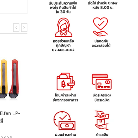
 Elfen LP-
เครื่องเย็บ สำหรับงานหนัก
ชุดเครื
สี
Elfen แคงกาโร HD-
ตราช้า
23S17
1,050.00 ฿
85.0
29.00 ฿
1,150.00 ฿