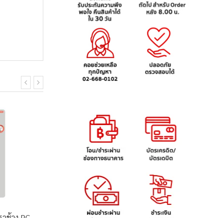
ราช้าง PC-
ลวดเย็บไททาเนีย ตราช้าง
เครื่องเ