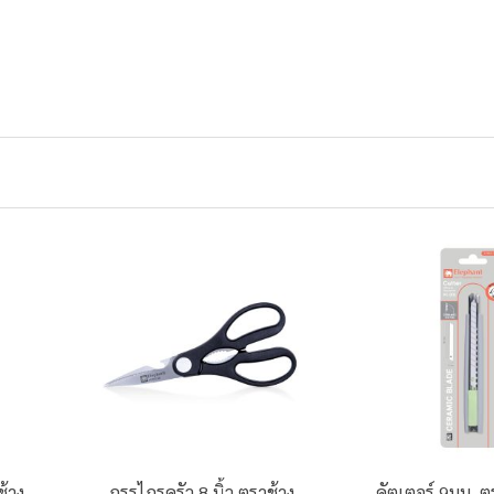
ช้าง
กรรไกรครัว 8 นิ้ว ตราช้าง
คัตเตอร์ 9มม. ต