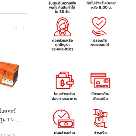
์เลเซอร์
ตลับหมึกเลเซอร์ปริ้นเตอร์
ตลับหม
รุ่น TN-
HP 206A (W2111A) สีฟ้า
Eart
W11
3,440.00 ฿
450.0
550.00 ฿
3,669.00 ฿