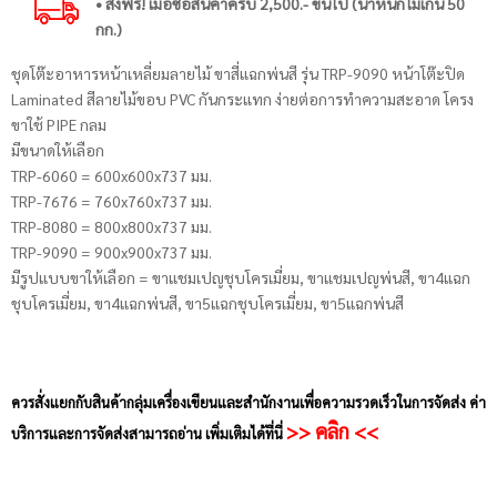
• ส่งฟรี! เมื่อซื้อสินค้าครบ 2,500.- ขึ้นไป (น้ำหนักไม่เกิน 50
กก.)
ชุดโต๊ะอาหารหน้าเหลี่ยมลายไม้ ขาสี่แฉกพ่นสี รุ่น TRP-9090 หน้าโต๊ะปิด
Laminated สีลายไม้ขอบ PVC กันกระแทก ง่ายต่อการทำความสะอาด โครง
ขาใช้ PIPE กลม
มีขนาดให้เลือก
TRP-6060 = 600x600x737 มม.
TRP-7676 = 760x760x737 มม.
TRP-8080 = 800x800x737 มม.
TRP-9090 = 900x900x737 มม.
มีรูปแบบขาให้เลือก = ขาแชมเปญชุบโครเมี่ยม, ขาแชมเปญพ่นสี, ขา4แฉก
ชุบโครเมี่ยม, ขา4แฉกพ่นสี, ขา5แฉกชุบโครเมี่ยม, ขา5แฉกพ่นสี
ควรสั่งแยกกับสินค้ากลุ่มเครื่องเขียนและสำนักงานเพื่อความรวดเร็วในการจัดส่ง ค่า
>> คลิก <<
บริการและการจัดส่งสามารถอ่าน เพิ่มเติมได้ที่นี่