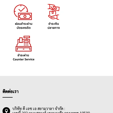
ติดต่อเรา
บริษัท ดี เอช เอ สยามวาลา จำกัด :
เลขที่ 202 ถนนสุรวงศ์ เขตบางรัก กรุงเทพฯ 10500