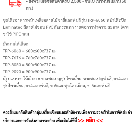
• ส่งฟรี! เมื่อซื้อสินค้าครบ 2,500.- ขึ้นไป (น้ำหนักไม่เกิน 50
กก.)
ชุดโต๊ะอาหารหน้าเหลี่ยมลายไม้ ขาสี่แฉกพ่นสี รุ่น TRP-6060 หน้าโต๊ะปิด
Laminated สีลายไม้ขอบ PVC กันกระแทก ง่ายต่อการทำความสะอาด โครง
ขาใช้ PIPE กลม
มีขนาดให้เลือก
TRP-6060 = 600x600x737 มม.
TRP-7676 = 760x760x737 มม.
TRP-8080 = 800x800x737 มม.
TRP-9090 = 900x900x737 มม.
มีรูปแบบขาให้เลือก = ขาแชมเปญชุบโครเมี่ยม, ขาแชมเปญพ่นสี, ขา4แฉก
ชุบโครเมี่ยม, ขา4แฉกพ่นสี, ขา5แฉกชุบโครเมี่ยม, ขา5แฉกพ่นสี
ควรสั่งแยกกับสินค้ากลุ่มเครื่องเขียนและสำนักงานเพื่อความรวดเร็วในการจัดส่ง ค่า
>> คลิก <<
บริการและการจัดส่งสามารถอ่าน เพิ่มเติมได้ที่นี่