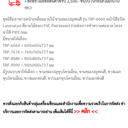
• ส่งฟรี! เมื่อซื้อสินค้าครบ 2,500.- ขึ้นไป (น้ำหนักไม่เกิน 50
กก.)
ชุดโต๊ะอาหารหน้าเหลี่ยมลายไม้ ขาแชมเปญพ่นสี รุ่น TRP-6060 หน้าโต๊ะปิด
Laminated สีลายไม้ขอบ PVC กันกระแทก ง่ายต่อการทำความสะอาด โครง
ขาใช้ PIPE กลม
มีขนาดให้เลือก
TRP-6060 = 600x600x737 มม.
TRP-7676 = 760x760x737 มม.
TRP-8080 = 800x800x737 มม.
TRP-9090 = 900x900x737 มม.
มีรูปแบบขาให้เลือก = ขาแชมเปญชุบโครเมี่ยม, ขาแชมเปญพ่นสี, ขา4แฉก
ชุบโครเมี่ยม, ขา4แฉกพ่นสี, ขา5แฉกชุบโครเมี่ยม, ขา5แฉกพ่นสี
ควรสั่งแยกกับสินค้ากลุ่มเครื่องเขียนและสำนักงานเพื่อความรวดเร็วในการจัดส่ง ค่า
>> คลิก <<
บริการและการจัดส่งสามารถอ่าน เพิ่มเติมได้ที่นี่