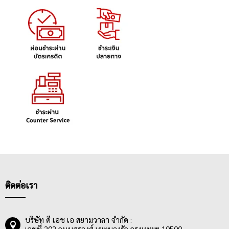
ติดต่อเรา
บริษัท ดี เอช เอ สยามวาลา จำกัด :
เลขที่ 202 ถนนสุรวงศ์ เขตบางรัก กรุงเทพฯ 10500