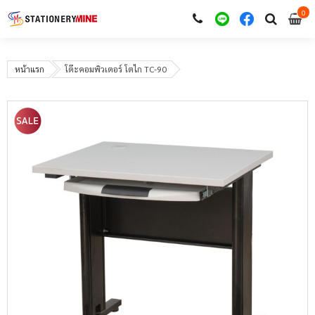
0
i
0
หน้าแรก
โต๊ะคอมพิวเตอร์ โตไก TC-90